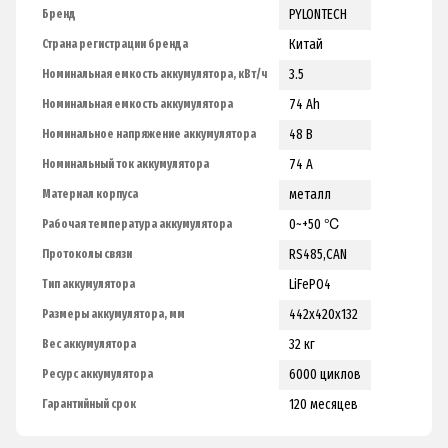
PYLONTECH
Бренд
Китай
Страна регистрации бренда
3.5
Номинальная емкость аккумулятора, кВт/ч
74 Ah
Номинальная емкость аккумулятора
48 В
Номинальное напряжение аккумулятора
74 A
Номинальный ток аккумулятора
металл
Материал корпуса
0~+50 ℃
Рабочая температура аккумулятора
RS485,CAN
Протоколы связи
LiFePO4
Тип аккумулятора
442х420х132
Размеры аккумулятора, мм
32 кг
Вес аккумулятора
6000 циклов
Ресурс аккумулятора
120 месяцев
Гарантийный срок